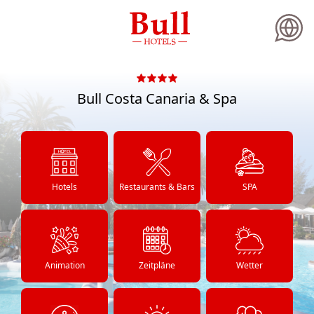
Lan
Bull Costa Canaria & Spa
Hotels
Restaurants & Bars
SPA
Animation
Zeitpläne
Wetter