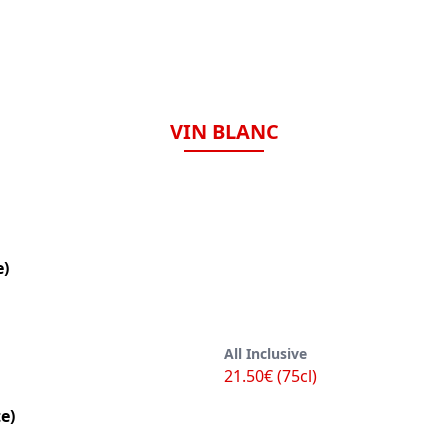
VIN BLANC
e)
All Inclusive
21.50€ (75cl)
e)