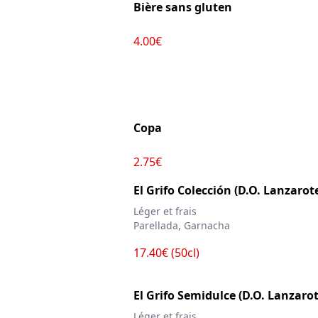
Bière sans gluten
4.00€
Copa
2.75€
El Grifo Colección (D.O. Lanzarot
Léger et frais
Parellada, Garnacha
17.40€ (50cl)
El Grifo Semidulce (D.O. Lanzarot
Léger et frais