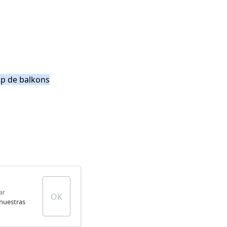
op de balkons
ar
OK
 nuestras